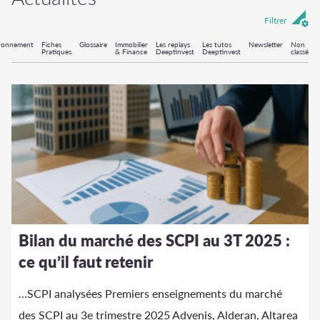
Filtrer
ronnement
Fiches
Glossaire
Immobilier
Les replays
Les tutos
Newsletter
Non
Pratiques
& Finance
Deeptinvest
Deeptinvest
classé
Bilan du marché des SCPI au 3T 2025 :
ce qu’il faut retenir
...SCPI analysées Premiers enseignements du marché
des SCPI au 3e trimestre 2025 Advenis, Alderan, Altarea