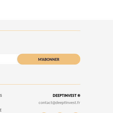
S
DEEPTINVEST ®
contact@deeptinvest.fr
E