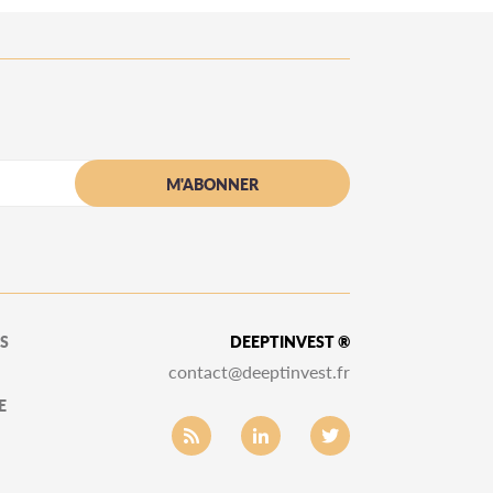
S
DEEPTINVEST ®
contact@deeptinvest.fr
E