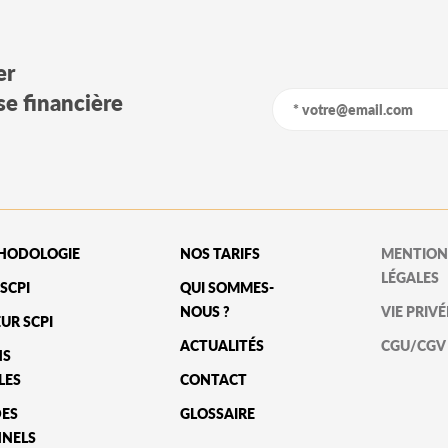
er
yse financière
HODOLOGIE
NOS TARIFS
MENTION
LÉGALES
SCPI
QUI SOMMES-
NOUS ?
VIE PRIVÉ
UR SCPI
ACTUALITÉS
CGU/CGV
NS
LES
CONTACT
DES
GLOSSAIRE
NNELS