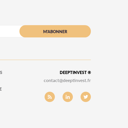
S
DEEPTINVEST ®
contact@deeptinvest.fr
E