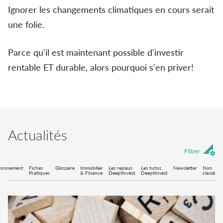
Ignorer les changements climatiques en cours serait
une folie.
Parce qu'il est maintenant possible d'investir
rentable ET durable, alors pourquoi s'en priver!
Actualités
Filtrer
ronnement
Fiches
Glossaire
Immobilier
Les replays
Les tutos
Newsletter
Non
Pratiques
& Finance
Deeptinvest
Deeptinvest
classé