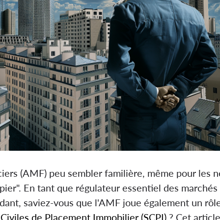
ciers (AMF) peu sembler familière, même pour les
ier". En tant que régulateur essentiel des marchés f
ndant, saviez-vous que l'AMF joue également un rôle
 Civiles de Placement Immobilier (SCPI)
? Cet articl