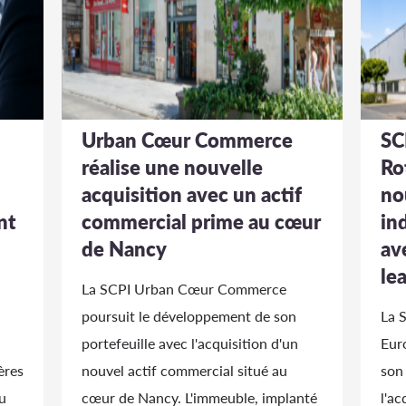
Urban Cœur Commerce
SC
réalise une nouvelle
Ro
acquisition avec un actif
no
nt
commercial prime au cœur
in
de Nancy
av
le
La SCPI Urban Cœur Commerce
poursuit le développement de son
La 
portefeuille avec l'acquisition d'un
Eur
ères
nouvel actif commercial situé au
son
u
cœur de Nancy. L'immeuble, implanté
l'ac