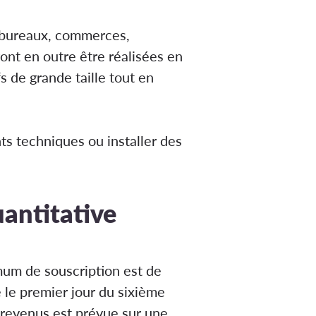
: bureaux, commerces,
rront en outre être réalisées en
s de grande taille tout en
nts techniques ou installer des
uantitative
imum de souscription est de
e le premier jour du sixième
s revenus est prévue sur une