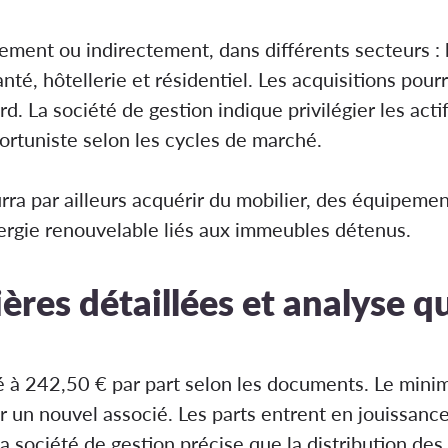
ctement ou indirectement, dans différents secteurs 
santé, hôtellerie et résidentiel. Les acquisitions pou
 La société de gestion indique privilégier les actif
rtuniste selon les cycles de marché.
urra par ailleurs acquérir du mobilier, des équipeme
nergie renouvelable liés aux immeubles détenus.
res détaillées et analyse q
ixé à 242,50 € par part selon les documents. Le min
r un nouvel associé. Les parts entrent en jouissanc
La société de gestion précise que la distribution de