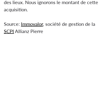
des lieux. Nous ignorons le montant de cette
acquisition.
Source:
Immovalor
, société de gestion de la
SCPI
Allianz Pierre
Cet actif, ouvert 24h/24, attire principalement
des entreprises spécialisées dans les
télécommunications, les services
professionnels et l’ingénierie. Mediapost, filiale
du groupe La Poste, qui se spécialise dans la
communication, est un des locataires des lieux.
Nous ignorons le montant de cette acquisition.
Mediapost, filiale du groupe La Poste, qui se