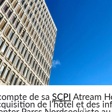
 compte de sa
SCPI
Atream Ho
uisition de l’hôtel et des in
Center Parcs Nordseeküste au