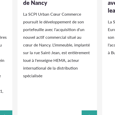
de Nancy
av
le
La SCPI Urban Cœur Commerce
poursuit le développement de son
La 
portefeuille avec l'acquisition d'un
Eur
ères
nouvel actif commercial situé au
son
u
cœur de Nancy. L'immeuble, implanté
l'ac
sur la rue Saint-Jean, est entièrement
à B
ein
loué à l'enseigne HEMA, acteur
international de la distribution
e
spécialisée
1,