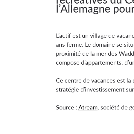
l’Allemagne pour
SCPI Atream Hot
L’actif est un village de vac
ans ferme. Le domaine se situe 
proximité de la mer des Wadd
compose d’appartements, d’un h
Ce centre de vacances est la 
stratégie d’investissement su
Source :
Atream
, société de g
La SCPI Atream Hotels s’impl