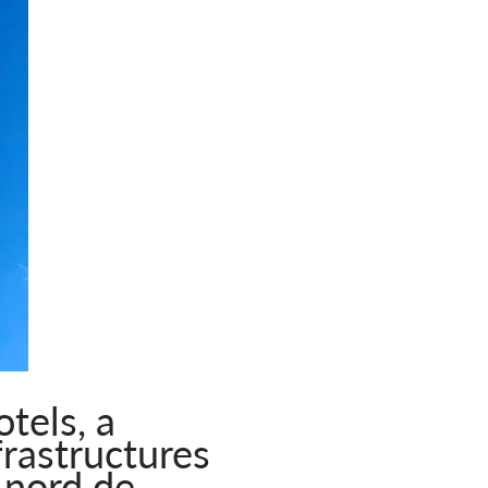
tels, a
frastructures
 nord de