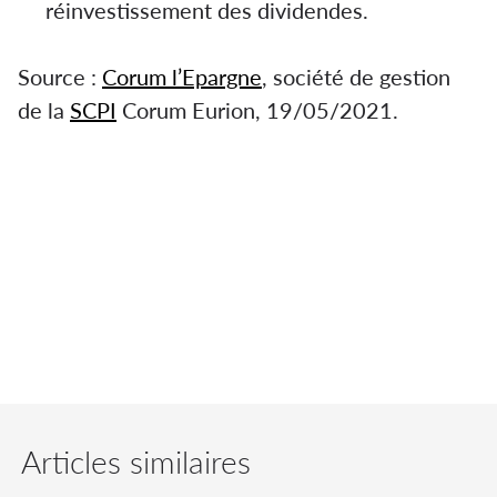
réinvestissement des dividendes.
Source :
Corum l’Epargne
, société de gestion
de la
SCPI
Corum Eurion, 19/05/2021.
La SCPI EURION est renommée CORUM
Eurion. Le 30 janvier 2020, CORUM a
complété son offre d'épargne immobilière en
lançant EURION, une SCPI européenne à
capital variable.
Articles similaires