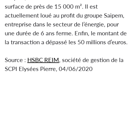
surface de près de 15 000 m². Il est
actuellement loué au profit du groupe Saipem,
entreprise dans le secteur de l’énergie, pour
une durée de 6 ans ferme. Enfin, le montant de
la transaction a dépassé les 50 millions d’euros.
Source :
HSBC REIM
, société de gestion de la
SCPI Elysées Pierre, 04/06/2020
L’ensemble immobilier « Synergies » cédé à la
SCPI Elysées Pierre. L’ensemble immobilier «
Synergies » cédé à la SCPI Elysées Pierre.
Pour la SCPI Elysées Pierre, gérée par le
groupe HSBC REIM, l’année 2020 commence