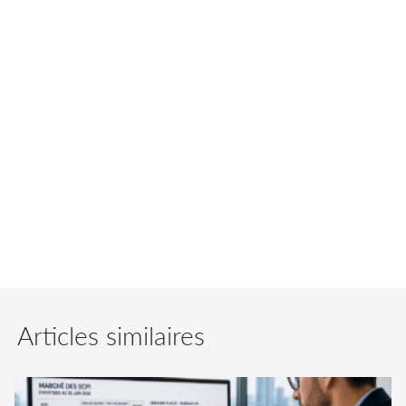
avec l’acquisition d’un ensemble immobilier
Synergies auprès d’Angelo Gordon et Arizona.
En effet, il se trouve au 8 avenue de Lunca à
Montigny-le-Bretonneux dans la grande
couronne de Paris. En outre, ce bien
immobilier, au pied de la gare de Saint-
Quentin-en-Yvelines, est facile d’accès en
voiture depuis Paris.
Articles similaires