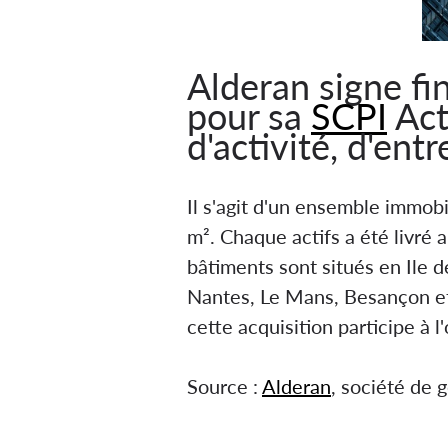
Alderan signe f
pour sa
SCPI
Act
d'activité, d'ent
Il s'agit d'un ensemble immob
m². Chaque actifs a été livré
bâtiments sont situés en Ile d
Nantes, Le Mans, Besançon et A
cette acquisition participe à 
Source :
Alderan
, société de 
Il s'agit d'un ensemble immob