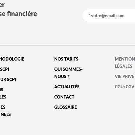
er
yse financière
HODOLOGIE
NOS TARIFS
MENTION
LÉGALES
SCPI
QUI SOMMES-
NOUS ?
VIE PRIVÉ
UR SCPI
ACTUALITÉS
CGU/CGV
NS
LES
CONTACT
DES
GLOSSAIRE
NNELS