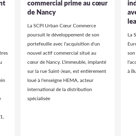
nt
commercial prime au cœur
in
de Nancy
av
le
La SCPI Urban Cœur Commerce
poursuit le développement de son
La 
portefeuille avec l'acquisition d'un
Eur
ères
nouvel actif commercial situé au
son
u
cœur de Nancy. L'immeuble, implanté
l'ac
sur la rue Saint-Jean, est entièrement
à B
ein
loué à l'enseigne HEMA, acteur
international de la distribution
e
spécialisée
1,