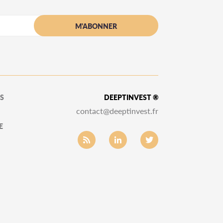
S
DEEPTINVEST ®
contact@deeptinvest.fr
E