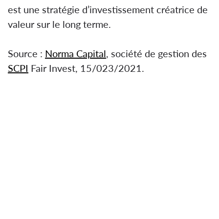
est une stratégie d’investissement créatrice de
valeur sur le long terme.
Source :
Norma Capital
, société de gestion des
SCPI
Fair Invest, 15/023/2021.
Norma Capital acquiert un centre médical pour
la SCPI Fair Invest. Il s'agit d’un immeuble de
230 m², occupé par la société Medident. De
plus, cet actif immobilier de santé bénéficie
d’un emplacement stratégique, dans le plus
ancien quartier de la capitale.
la crise sanitaire de la Covid-19 a mis en
évidence l’intérêt de se constituer un