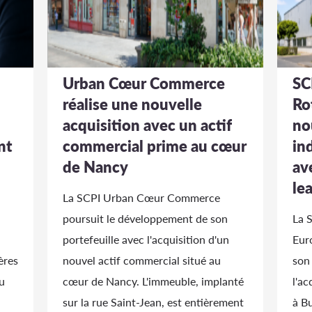
Urban Cœur Commerce
SC
réalise une nouvelle
Ro
acquisition avec un actif
no
nt
commercial prime au cœur
in
de Nancy
av
le
La SCPI Urban Cœur Commerce
poursuit le développement de son
La 
portefeuille avec l'acquisition d'un
Eur
ères
nouvel actif commercial situé au
son
u
cœur de Nancy. L'immeuble, implanté
l'ac
sur la rue Saint-Jean, est entièrement
à B