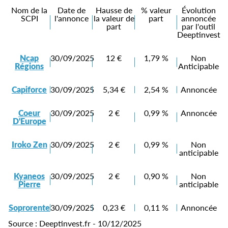
Nom de la
Date de
Hausse de
% valeur
Évolution
SCPI
l'annonce
la valeur de
part
annoncée
part
par l'outil
Deeptinvest
Ncap
30/09/2025
12 €
1,79 %
Non
Régions
Anticipable
Capiforce
30/09/2025
5,34 €
2,54 %
Annoncée
Coeur
30/09/2025
2 €
0,99 %
Annoncée
D'Europe
Iroko Zen
30/09/2025
2 €
0,99 %
Non
anticipable
Kyaneos
30/09/2025
2 €
0,90 %
Non
Pierre
anticipable
Soprorente
30/09/2025
0,23 €
0,11 %
Annoncée
Source : Deeptinvest.fr - 10/12/2025