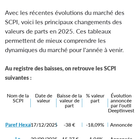
Avec les récentes évolutions du marché des
SCPI, voici les principaux changements des
valeurs de parts en 2025. Ces tableaux
permettent de mieux comprendre les
dynamiques du marché pour l'année à venir.
Au registre des baisses, on retrouve les SCPI
suivantes :
Nom de la
Date de
Baisse de la
% valeur
Évolution
SCPI
valeur
valeur de
part
annoncée
part
par l'outil
Deeptinvest
Paref Hexa
17/12/2025
-38 €
-18,09%
Annoncée
Le
30/09/2025
-15,37 €
-1,04%
Annoncée