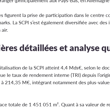
étranger (principalement aux Pays-Bas, en Allemagne 
s figurent la prise de participation dans le centre 
l parks. La SCPI s’est également diversifiée avec des
air​.
res détaillées et analyse q
alisation de la SCPI atteint 4,4 Mds€, selon le doc
que le taux de rendement interne (TRI) depuis l’origi
e à 214,35 M€, intégrant notamment des plus-values
ace totale de 1 451 051 m². Quant à sa valeur de rec