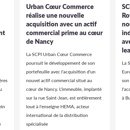
Urban Cœur Commerce
SC
réalise une nouvelle
Ro
acquisition avec un actif
no
nt
commercial prime au cœur
in
de Nancy
av
le
La SCPI Urban Cœur Commerce
poursuit le développement de son
La 
portefeuille avec l'acquisition d'un
Eur
ères
nouvel actif commercial situé au
son
u
cœur de Nancy. L'immeuble, implanté
l'ac
sur la rue Saint-Jean, est entièrement
à B
ein
loué à l'enseigne HEMA, acteur
international de la distribution
e
spécialisée