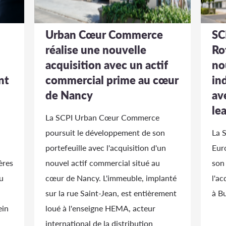
Urban Cœur Commerce
SC
réalise une nouvelle
Ro
acquisition avec un actif
no
nt
commercial prime au cœur
in
de Nancy
av
le
La SCPI Urban Cœur Commerce
poursuit le développement de son
La 
portefeuille avec l'acquisition d'un
Eur
ères
nouvel actif commercial situé au
son
u
cœur de Nancy. L'immeuble, implanté
l'ac
sur la rue Saint-Jean, est entièrement
à B
ein
loué à l'enseigne HEMA, acteur
international de la distribution