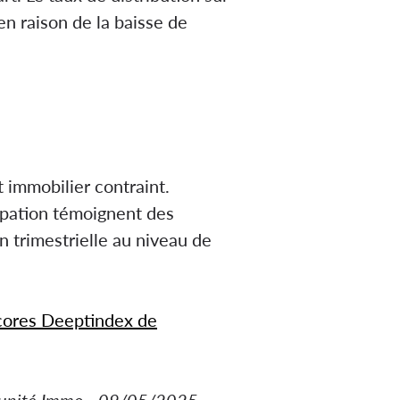
n raison de la baisse de
immobilier contraint.
upation témoignent des
 trimestrielle au niveau de
scores Deeptindex de
ortunité Immo - 09/05/2025