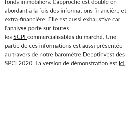
fonds immobiliers. L'approche est double en
abordant à la fois des informations financière et
extra-financière. Elle est aussi exhaustive car
l'analyse porte sur toutes
les
SCPI
commercialisables du marché. Une
partie de ces informations est aussi présentée
au travers de notre baromètre Deeptinvest des
SPCI 2020. La version de démonstration est
ici
.
Retrouver la revue de presse de janvier 2021.
Comme chaque année nous proposons notre
notation financière et durable pour chacun des
fonds SCPI du marché.
Retrouver notre article pour le Revenu en ce