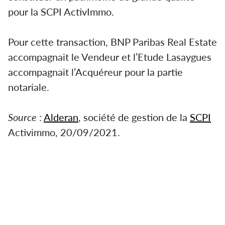
pour la SCPI ActivImmo.
Pour cette transaction, BNP Paribas Real Estate
accompagnait le Vendeur et l’Etude Lasaygues
accompagnait l’Acquéreur pour la partie
notariale.
Source
:
Alderan
, société de gestion de la
SCPI
Activimmo, 20/09/2021.
SCPI Activimmo : Une nouvelle acquisition
situé en région parisienne
Tout d'abord, Alderan annonce l’acquisition
d’un nouvel actif pour la SCPI ActivImmo. De