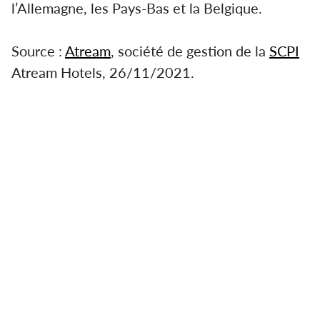
l’Allemagne, les Pays-Bas et la Belgique.
Source :
Atream
, société de gestion de la
SCPI
Atream Hotels, 26/11/2021.
SCPI Atream Hôtels obtient le label ISR
Elle souligne sa stratégie qui vise à améliorer
les performances environnementales de ses
actifs.
Cette stratégie a également pour but
d’accroître le confort des usagers de ses
établissements hôteliers