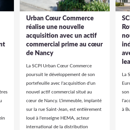
Urban Cœur Commerce
SC
réalise une nouvelle
Ro
acquisition avec un actif
no
nt
commercial prime au cœur
in
de Nancy
av
le
La SCPI Urban Cœur Commerce
poursuit le développement de son
La 
portefeuille avec l'acquisition d'un
Eur
ères
nouvel actif commercial situé au
son
u
cœur de Nancy. L'immeuble, implanté
l'ac
sur la rue Saint-Jean, est entièrement
à B
ein
loué à l'enseigne HEMA, acteur
international de la distribution