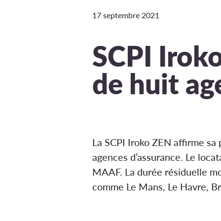
17 septembre 2021
SCPI Iroko
de huit a
La SCPI Iroko ZEN affirme sa p
agences d’assurance. Le locata
MAAF. La durée résiduelle m
comme Le Mans, Le Havre, Bres
un portefeuille de huit agen