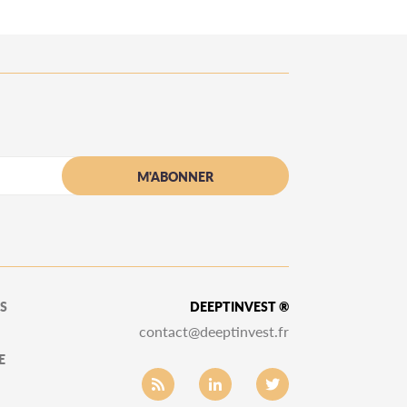
S
DEEPTINVEST ®
contact@deeptinvest.fr
E