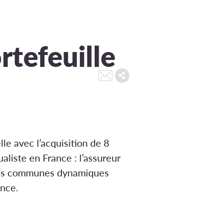
rtefeuille
le avec l’acquisition de 8
aliste en France : l’assureur
 des communes dynamiques
ance.
SCPI Iroko Zen achète