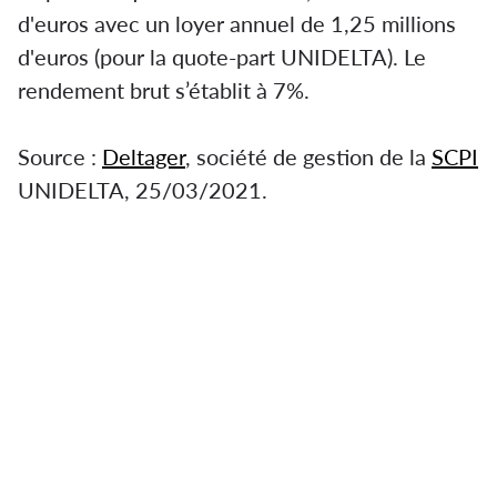
d'euros avec un loyer annuel de 1,25 millions
d'euros (pour la quote-part UNIDELTA). Le
rendement brut s’établit à 7%.
Source :
Deltager
, société de gestion de la
SCPI
UNIDELTA, 25/03/2021.
Il s'agit un immeuble mixte « Les 3 Dauphins »
de 16.823 m². Le bien se compose de trois
commerces en pied d’immeuble, trois lots de
bureaux, 64 logements et un hôtel de 71
chambres, ainsi que 188 emplacements de
stationnement.
Le prix d’acquisition est de 18,25 millions