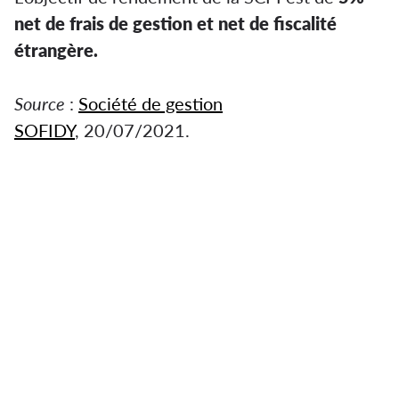
net de frais de gestion et net de fiscalité
étrangère.
Source
:
Société de gestion
SOFIDY
, 20/07/2021.
Sofidy lance une nouvelle SCPI européenne
diversifiée. Premièrement,
Sofidy Europe
Invest
est une SCPI à capital variable qui vise
la constitution et la gestion d’un patrimoine
immobilier dans les grandes villes.
Deuxièmement, le prix de souscription est de
235
euros
avec un minimum de souscription
de
10 parts
.