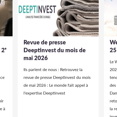
Revue de presse
We
 2ᵉ
Deeptinvest du mois de
25
mai 2026
Le 
Ils parlent de nous : Retrouvez la
2026
nce
revue de presse Deeptinvest du mois
ten
de mai 2026 : Le monde fait appel à
des
l'expertise Deeptinvest
Dan
ir
reto
e à
la r
inve