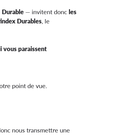
o Durable
— invitent donc
les
tindex Durables
, le
i vous paraissent
tre point de vue.
 donc nous transmettre une