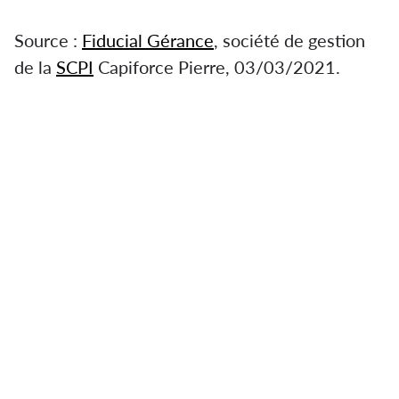
Source :
Fiducial Gérance
, société de gestion
de la
SCPI
Capiforce Pierre, 03/03/2021.
FIDUCIAL Gérance reprend la gestion de la
SCPI Capiforce Pierre
Capiforce Pierre est une SCPI de rendement
gérée par FIDUCIAL Gérance depuis le 1er
janvier 2021. En effet, ​​​​​​à l'issue de l’Assemblée
Générale Ordinaire de la SCPI
CAPIFORCE Pierre en septembre 2020, il a
décidé de transférer la gestion de la présente
SCPI à la Société de Gestion FIDUCIAL
GERANCE.
Ce, à compter du 1er janvier