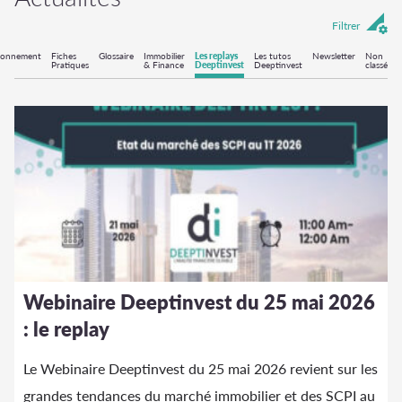
Filtrer
ronnement
Fiches
Glossaire
Immobilier
Les replays
Les tutos
Newsletter
Non
Pratiques
& Finance
Deeptinvest
Deeptinvest
classé
Webinaire Deeptinvest du 25 mai 2026
: le replay
Le Webinaire Deeptinvest du 25 mai 2026 revient sur les
grandes tendances du marché immobilier et des SCPI au