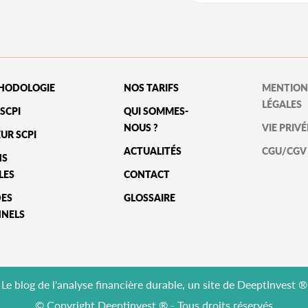
HODOLOGIE
NOS TARIFS
MENTION
LÉGALES
SCPI
QUI SOMMES-
NOUS ?
VIE PRIVÉ
UR SCPI
ACTUALITÉS
CGU/CGV
NS
LES
CONTACT
DES
GLOSSAIRE
NNELS
Le blog de l'analyse financière durable, un site de DeeptInvest ®
© Copyright Deeptinvest ® - Tous droits réservés