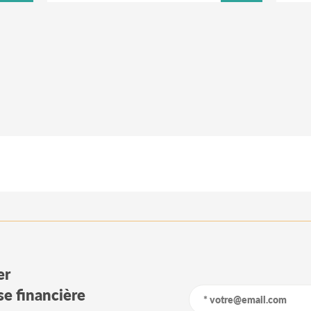
er
yse financière