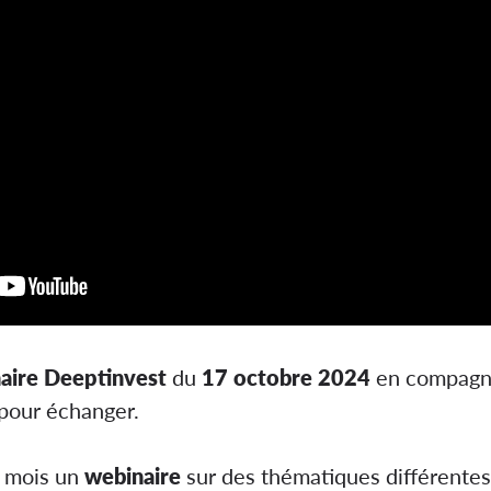
naire Deeptinvest
du
17 octobre 2024
en compagni
 pour échanger.
e mois un
webinaire
sur des thématiques différente